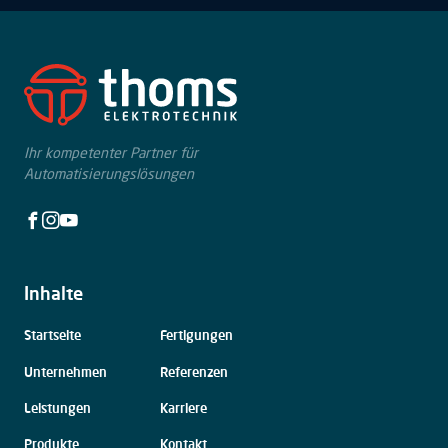
Ihr kompetenter Partner für
Automatisierungslösungen
Facebook
Instagram
Youtube
Inhalte
Navigation
Startseite
Fertigungen
überspringen
Unternehmen
Referenzen
Leistungen
Karriere
Produkte
Kontakt