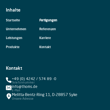
Inhalte
Navigation
Startseite
Fertigungen
überspringen
Unternehmen
Referenzen
Leistungen
Karriere
Produkte
Kontakt
Kontakt
+49 (0) 4242 / 574 89 -0
Telefonnummer
info@thoms.de
E-Mail
Melitta-Bentz-Ring 11, D-28857 Syke
Unsere Adresse