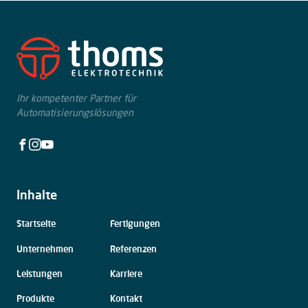
Ihr kompetenter Partner für
Automatisierungslösungen
Facebook
Instagram
Youtube
Inhalte
Navigation
Startseite
Fertigungen
überspringen
Unternehmen
Referenzen
Leistungen
Karriere
Produkte
Kontakt