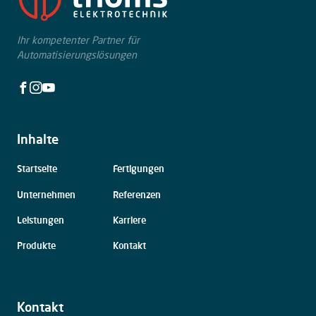
Ihr kompetenter Partner für
Automatisierungslösungen
Facebook
Instagram
Youtube
Inhalte
Navigation
Startseite
Fertigungen
überspringen
Unternehmen
Referenzen
Leistungen
Karriere
Produkte
Kontakt
Kontakt