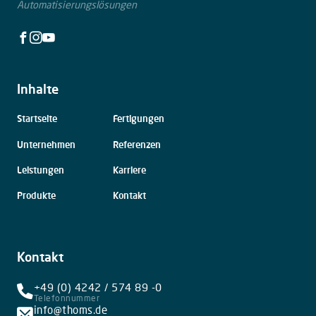
Automatisierungslösungen
Facebook
Instagram
Youtube
Inhalte
Navigation
Startseite
Fertigungen
überspringen
Unternehmen
Referenzen
Leistungen
Karriere
Produkte
Kontakt
Kontakt
+49 (0) 4242 / 574 89 -0
Telefonnummer
info@thoms.de