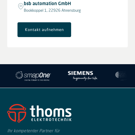
bsb automation GmbH
Bookkoppel 1, 22926 Ahrensburg
Kontakt aufnehmen
Leaflet
|
© OpenStreetMap contributors © CARTO
+
−
Ihr kompetenter Partner für